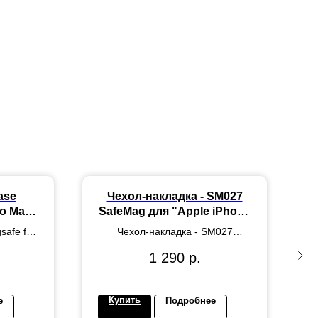
ase
Чехол-накладка - SM027
ro Max
SafeMag для "Apple iPhone
d
17" (lavender) (242024)
safe for
Чехол-накладка - SM027
Moon Red
SafeMag для "Apple iPhone 17"
R
1 290
р.
(lavender) (242024)
Купить
е
Подробнее