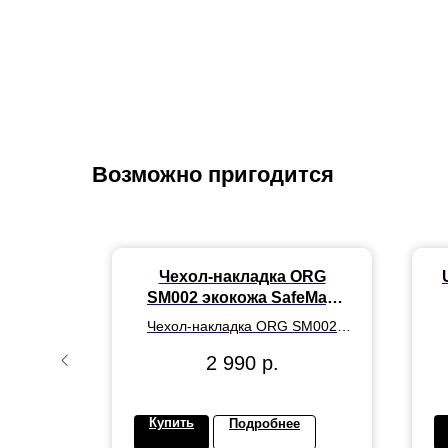
Возможно пригодится
 Pro
Чехол-накладка ORG
 Clear
SM002 экокожа SafeMag
для "Apple iPhone 16 Pro
 чехол
Чехол-накладка ORG SM002
Max" (mulberry)
ar
экокожа SafeMag для "Apple
2 990
р.
iPhone 16 Pro Max" (mulberry)
Купить
Подробнее