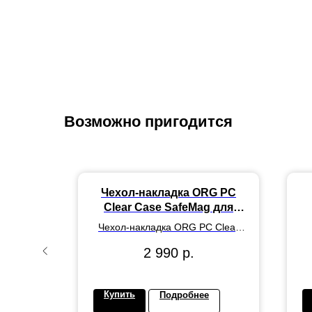
Возможно пригодится
2 (all)
Чехол-накладка ORG PC
 case
Clear Case SafeMag для
"Apple iPhone 16 Pro Max"
 (all)
Чехол-накладка ORG PC Clear
(transparent)
 Lovely
Case SafeMag для "Apple iPhone
2 990
р.
16 Pro Max" (transparent)
Купить
Подробнее