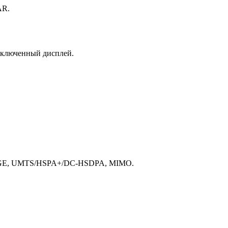
AR.
 включенный дисплей.
/EDGE, UMTS/​HSPA+/​DC-HSDPA, MIMO.