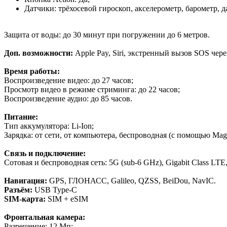
Датчики: трёхосевой гироскоп, акселерометр, барометр,
Защита от воды: до 30 минут при погружении до 6 метров.
Доп. возможности:
Apple Pay, Siri, экстренный вызов SOS чер
Время работы:
Воспроизведение видео: до 27 часов;
Просмотр видео в режиме стриминга: до 22 часов;
Воспроизведение аудио: до 85 часов.
Питание:
Тип аккумулятора: Li-Ion;
Зарядка: от сети, от компьютера, беспроводная (с помощью Mag
Связь и подключение:
Сотовая и беспроводная сеть: 5G (sub‑6 GHz), Gigabit Class
Навигация:
GPS, ГЛОНАСС, Galileo, QZSS, BeiDou, NavIC.
Разъём:
USB Type-C
SIM-карта:
SIM + eSIM
Фронтальная камера:
Разрешение: 12 Мп;