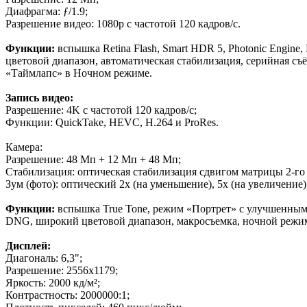
Диафрагма: ƒ/1.9;
Разрешение видео: 1080p с частотой 120 кадров/с.
Функции:
вспышка Retina Flash, Smart HDR 5, Photonic Engine
цветовой диапазон, автоматическая стабилизация, серийная съ
«Таймлапс» в Ночном режиме.
Запись видео:
Разрешение: 4K с частотой 120 кадров/с;
Функции: QuickTake, HEVC, H.264 и ProRes.
Камера:
Разрешение: 48 Мп + 12 Мп + 48 Мп;
Стабилизация: оптическая стабилизация сдвигом матрицы 2-го
Зум (фото): оптический 2x (на уменьшение), 5x (на увеличение)
Функции:
вспышка True Tone, режим «Портрет» с улучшенным 
DNG, широкий цветовой диапазон, макросъемка, ночной режим, 
Дисплей:
Диагональ: 6,3";
Разрешение: 2556x1179;
Яркость: 2000 кд/м²;
Контрастность: 2000000:1;