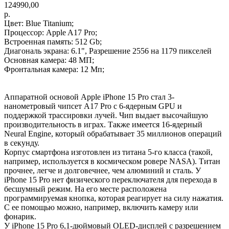
124990,00
р.
Цвет: Blue Titanium;
Процессор: Apple A17 Pro;
Встроенная память: 512 Gb;
Диагональ экрана: 6.1", Разрешение 2556 на 1179 пикселей
Основная камера: 48 МП;
Фронтальная камера: 12 Мп;
Аппаратной основой Apple iPhone 15 Pro стал 3-
нанометровый чипсет A17 Pro с 6-ядерным GPU и
поддержкой трассировки лучей. Чип выдает высочайшую
производительность в играх. Также имеется 16-ядерный
Neural Engine, который обрабатывает 35 миллионов операций
в секунду.
Корпус смартфона изготовлен из титана 5-го класса (такой,
например, используется в космическом ровере NASA). Титан
прочнее, легче и долговечнее, чем алюминий и сталь. У
iPhone 15 Pro нет физического переключателя для перехода в
бесшумный режим. На его месте расположена
программируемая кнопка, которая реагирует на силу нажатия.
С ее помощью можно, например, включить камеру или
фонарик.
У iPhone 15 Pro 6,1-дюймовый OLED-дисплей с разрешением