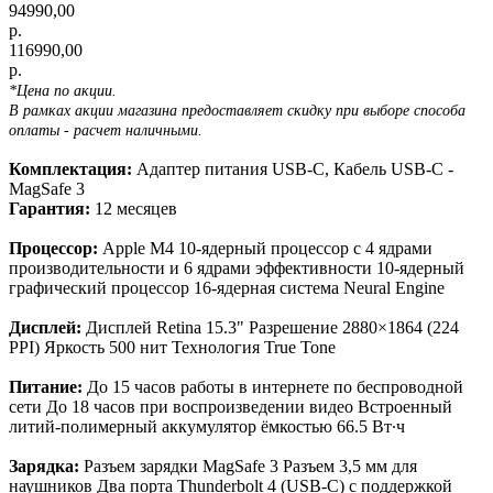
94990,00
р.
116990,00
р.
*Цена по акции.
В рамках акции магазина предоставляет скидку при выборе способа
оплаты - расчет наличными.
Комплектация:
Адаптер питания USB-C, Кабель USB-C -
MagSafe 3
Гарантия:
12 месяцев
Процессор:
Apple M4 10‑ядерный процессор с 4 ядрами
производительности и 6 ядрами эффективности 10‑ядерный
графический процессор 16‑ядерная система Neural Engine
Дисплей:
Дисплей Retina 15.3" Разрешение 2880×1864 (224
PPI) Яркость 500 нит Технология True Tone
Питание:
До 15 часов работы в интернете по беспроводной
сети До 18 часов при воспроизведении видео Встроенный
литий‑полимерный аккумулятор ёмкостью 66.5 Вт∙ч
Зарядка:
Разъем зарядки MagSafe 3 Разъем 3,5 мм для
наушников Два порта Thunderbolt 4 (USB-C) с поддержкой