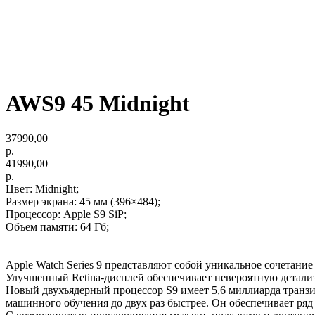
AWS9 45 Midnight
37990,00
р.
41990,00
р.
Цвет: Midnight;
Размер экрана: 45 мм (396×484);
Процессор: Apple S9 SiP;
Объем памяти: 64 Гб;
Apple Watch Series 9 представляют собой уникальное сочетани
Улучшенный Retina-дисплей обеспечивает невероятную детализ
Новый двухъядерный процессор S9 имеет 5,6 миллиарда транзи
машинного обучения до двух раз быстрее. Он обеспечивает ряд