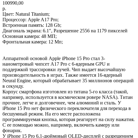
100990,00
р.
Цвет: Natural Titanium;
Процессор: Apple A17 Pro;
Встроенная память: 128 Gb;
Диагональ экрана: 6.1", Разрешение 2556 на 1179 пикселей
Основная камера: 48 МП;
Фронтальная камера: 12 Мп;
Аппаратной основой Apple iPhone 15 Pro стал 3-
нанометровый чипсет A17 Pro с 6-ядерным GPU и
поддержкой трассировки лучей. Чип выдает высочайшую
производительность в играх. Также имеется 16-ядерный
Neural Engine, который обрабатывает 35 миллионов операций
в секунду.
Корпус смартфона изготовлен из титана 5-го класса (такой,
например, используется в космическом ровере NASA). Титан
прочнее, легче и долговечнее, чем алюминий и сталь. У
iPhone 15 Pro нет физического переключателя для перехода в
бесшумный режим. На его месте расположена
программируемая кнопка, которая реагирует на силу нажатия.
С ее помощью можно, например, включить камеру или
фонарик.
У iPhone 15 Pro 6,1-дюймовый OLED-дисплей с разрешением