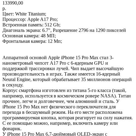
133990,00
р.
Цвет: White Titanium;
Процессор: Apple A17 Pro;
Встроенная память: 512 Gb;
Диагональ экрана: 6.7", Разрешение 2796 на 1290 пикселей
Основная камера: 48 МП;
Фронтальная камера: 12 Мп;
Аппаратной основой Apple iPhone 15 Pro Max стал 3-
нанометровый чипсет A17 Pro с 6-ядерным GPU и
поддержкой трассировки лучей. Чип выдает высочайшую
производительность в играх. Также имеется 16-ядерный
Neural Engine, который обрабатывает 35 миллионов операций
в секунду.
Корпус смартфона изготовлен из титана 5-го класса (такой,
например, используется в космическом ровере NASA). Титан
прочнее, легче и долговечнее, чем алюминий и сталь. У
iPhone 15 Pro Max нет физического переключателя для
перехода в бесшумный режим. На его месте расположена
программируемая кнопка, которая реагирует на силу нажатия.
С ее помощью можно, например, включить камеру или
фонарик.
У iPhone 15 Pro Max 6,7-дюймовый OLED-экран с